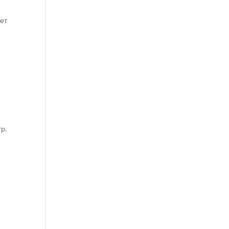
ает
р.