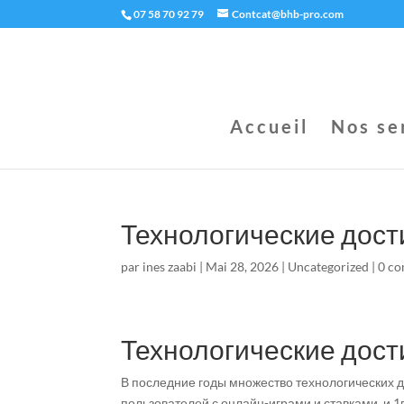
07 58 70 92 79
Contcat@bhb-pro.com
Accueil
Nos se
Технологические дост
par
ines zaabi
|
Mai 28, 2026
|
Uncategorized
|
0 co
Технологические дост
В последние годы множество технологических 
пользователей с онлайн-играми и ставками, и 