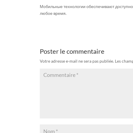
Мобильные технологии обеспечивают доступнос
любое время.
Poster le commentaire
Votre adresse e-mail ne sera pas publiée.
Les champ