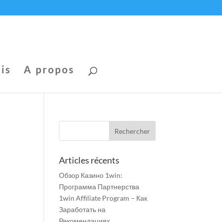
is
A propos
Articles récents
Обзор Казино 1win:
Программа Партнерства
1win Affiliate Program – Как
Заработать на
Рекомендациях