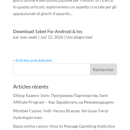
gioco online e dell’ottimizzazione per i motori di ricerca.
In questo articolo, esploreremo un aspetto cruciale per gli
appassionati di giochi d’azzardo...
Download 1xbet For Android & Ios
par
ines zaabi
|
Juil 12, 2026
|
Uncategorized
« Entrées précédentes
Articles récents
Обзор Казино 1win: Программа Партнерства 1win
Affiliate Program – Как Заработать на Рекомендациях
Mostbet Casino: İndir Versus Brauzer Versiyası Fərqi
Aydınlaşdırması
Bästa online casino: How to Manage Gambling Addiction