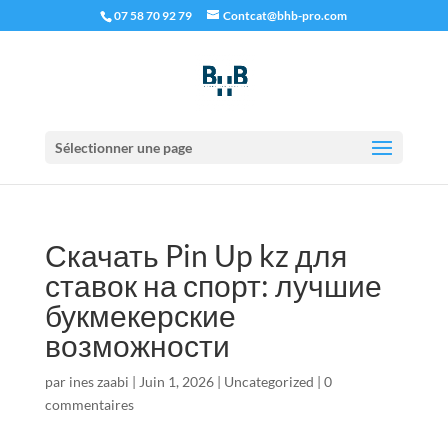
07 58 70 92 79
Contcat@bhb-pro.com
Sélectionner une page
Скачать Pin Up kz для
ставок на спорт: лучшие
букмекерские
возможности
par
ines zaabi
|
Juin 1, 2026
|
Uncategorized
|
0
commentaires