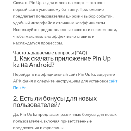
Скачать Pin Up kz для ставок на спорт — это ваш
первый шаг к успешному беттингу. Приложение
предлагает пользователям широкий выбор событий,
удобный интерфейс и отличные коэффициенты.
Используйте предоставленные советы и возможности,
чтобы максимально эффективно ставить и
наслаждаться процессом.
Часто задаваемые вопросы (FAQ)
1. Как скачать приложение Pin Up
kz на Android?
Перейдите на официальный сайт Pin Up kz, загрузите
APK файл и следуйте инструкциям для установки
сайт
Пин Ап
.
2. Есть ли бонусы для новых
пользователей?
Да, Pin Up kz предлагает различные бонусы для новых
пользователей, включая приветственные
предложения и фриспины.