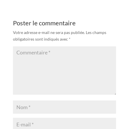
Poster le commentaire
Votre adresse e-mail ne sera pas publiée.
Les champs
obligatoires sont indiqués avec
*