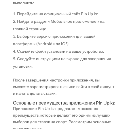
выполнить:
Перейдите на официальный сайт Pin Up kz.
Найдите раздел « Мобильное приложение » на
главной странице.
Выберите версию приложения для вашей
платформы (Android или iOS).
Скачайте файл установки на ваше устройство.
Следуйте инструкциям на экране для завершения
установки.
После завершения настройки приложения, вы
сможете зарегистрироваться или войти в свой аккаунт
и начать делать ставки.
Основные преимущества приложения Pin Up kz
Приложение Pin Up kz предлагает множество
преимуществ, которые делают его одним из лучших
выборов для ставок на спорт. Рассмотрим основные
преимущества: