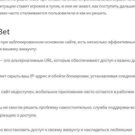
туации ставят игроков в тупик, и они не знают, как поступить дальше
ми часто сталкиваются пользователи и как их решить
Bet
д при заблокированном основном сайте, есть несколько эффективны
к вашему аккаунту:
 — это альтернативные URL, которые обеспечивают доступ к казино 
ет скрыть ваш IP-адрес и обойти блокировки, устанавливая соедин
 сайт недоступен, мобильное приложение часто остается в рабочем
вы не смогли решить проблему самостоятельно, служба поддержки вс
ормацию о доступе.
о восстановить доступ к своему аккаунту и насладиться любимыми