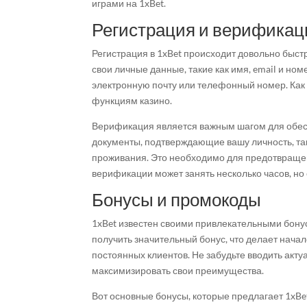
играми на 1xBet.
Регистрация и верификац
Регистрация в 1xBet происходит довольно быстр
свои личные данные, такие как имя, email и но
электронную почту или телефонный номер. Как т
функциям казино.
Верификация является важным шагом для обесп
документы, подтверждающие вашу личность, так
проживания. Это необходимо для предотвращен
верификации может занять несколько часов, но
Бонусы и промокоды
1xBet известен своими привлекательными бонус
получить значительный бонус, что делает нача
постоянных клиентов. Не забудьте вводить акт
максимизировать свои преимущества.
Вот основные бонусы, которые предлагает 1xBe