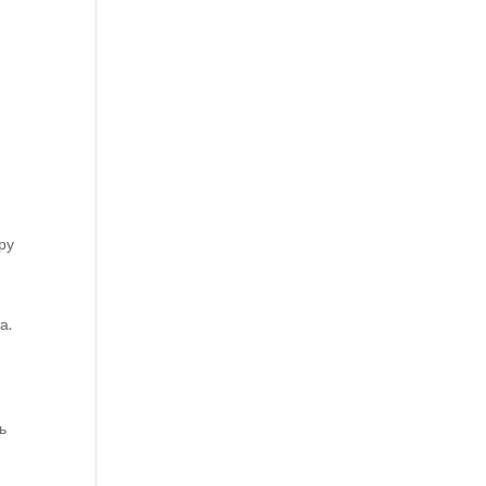
ру
а.
ь