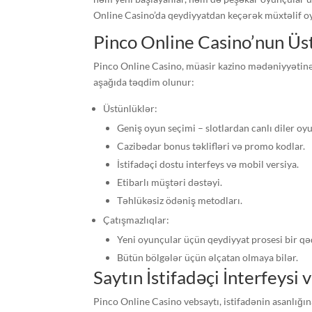
Online Casino’da qeydiyyatdan keçərək müxtəlif oy
Pinco Online Casino’nun Üst
Pinco Online Casino, müasir kazino mədəniyyətinə 
aşağıda təqdim olunur:
Üstünlüklər:
Geniş oyun seçimi – slotlardan canlı diler oy
Cazibədar bonus təklifləri və promo kodlar.
İstifadəçi dostu interfeys və mobil versiya.
Etibarlı müştəri dəstəyi.
Təhlükəsiz ödəniş metodları.
Çatışmazlıqlar:
Yeni oyunçular üçün qeydiyyat prosesi bir qə
Bütün bölgələr üçün əlçatan olmaya bilər.
Saytın İstifadəçi İnterfeysi
Pinco Online Casino vebsaytı, istifadənin asanlığın