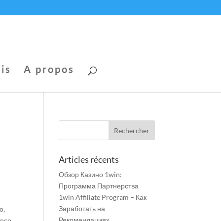
is
A propos
Articles récents
Обзор Казино 1win:
Программа Партнерства
1win Affiliate Program – Как
Заработать на
o,
Рекомендациях
inco