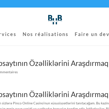
rvices
Nos réalisations
Faire un dev
saytının Özəlliklərini Araşdırmaq
ommentaires
saytının Özəlliklərini Araşdırmaq
izlərə Pinco Online Casino’nun xüsusiyyətlərini tanıtacağam. Bu kazin
ün geniş oyun çeşidi və cazibədar bonuslar təqdim edir. İstifadəçilər, P