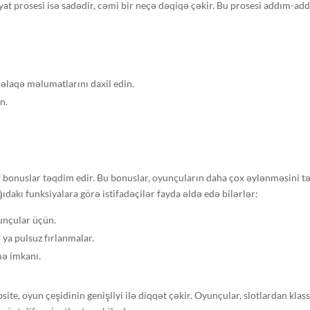
iyyat prosesi isə sadədir, cəmi bir neçə dəqiqə çəkir. Bu prosesi addım-ad
 əlaqə məlumatlarını daxil edin.
n.
 bonuslar təqdim edir. Bu bonuslar, oyunçuların daha çox əylənməsini t
ıdakı funksiyalara görə istifadəçilər fayda əldə edə bilərlər:
unçular üçün.
 ya pulsuz fırlanmalar.
mə imkanı.
te, oyun çeşidinin genişliyi ilə diqqət çəkir. Oyunçular, slotlardan klass