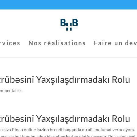
rvices
Nos réalisations
Faire un dev
crübəsini Yaxşılaşdırmadakı Rolu
ommentaires
crübəsini Yaxşılaşdırmadakı Rolu
sizə Pinco online kazino brendi haqqında ətraflı məlumat verəcəyəm.
yləncə seçimi təqdim edən bir online kazino platformasıdır. Bu kazino yeni