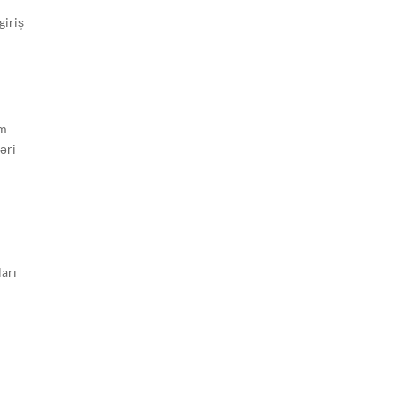
giriş
im
əri
ları