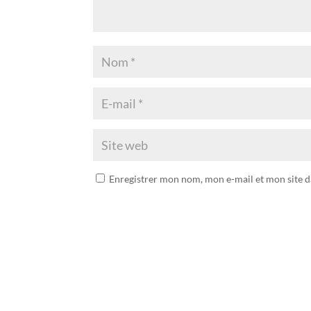
Enregistrer mon nom, mon e-mail et mon site 