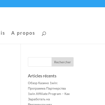
is
A propos
Articles récents
Обзор Казино 1win:
Программа Партнерства
1win Affiliate Program – Как
Заработать на
Рекомендациях