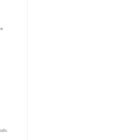
və
o
bdir.