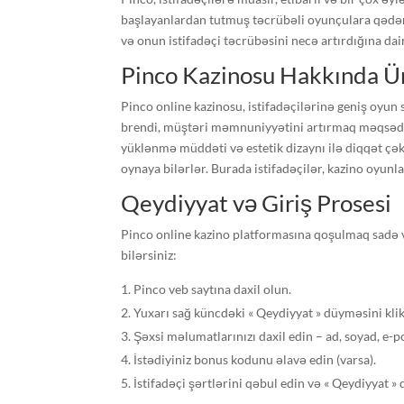
başlayanlardan tutmuş təcrübəli oyunçulara qədə
və onun istifadəçi təcrübəsini necə artırdığına dai
Pinco Kazinosu Hakkında 
Pinco online kazinosu, istifadəçilərinə geniş oyun 
brendi, müştəri məmnuniyyətini artırmaq məqsədilə
yüklənmə müddəti və estetik dizaynı ilə diqqət çəkm
oynaya bilərlər. Burada istifadəçilər, kazino oyunl
Qeydiyyat və Giriş Prosesi
Pinco online kazino platformasına qoşulmaq sadə v
bilərsiniz:
Pinco veb saytına daxil olun.
Yuxarı sağ küncdəki « Qeydiyyat » düyməsini klik
Şəxsi məlumatlarınızı daxil edin – ad, soyad, e-p
İstədiyiniz bonus kodunu əlavə edin (varsa).
İstifadəçi şərtlərini qəbul edin və « Qeydiyyat »