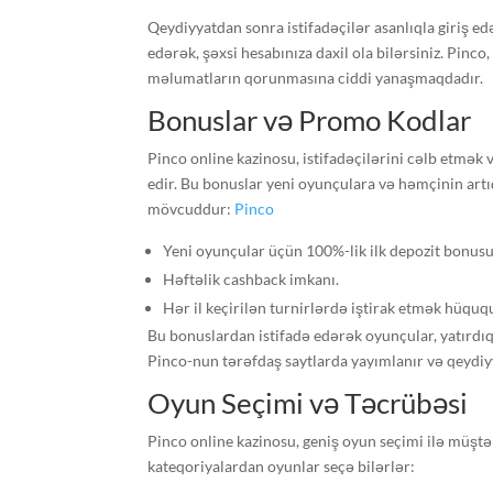
Qeydiyyatdan sonra istifadəçilər asanlıqla giriş edə
edərək, şəxsi hesabınıza daxil ola bilərsiniz. Pinc
məlumatların qorunmasına ciddi yanaşmaqdadır.
Bonuslar və Promo Kodlar
Pinco online kazinosu, istifadəçilərini cəlb etmə
edir. Bu bonuslar yeni oyunçulara və həmçinin art
mövcuddur:
Pinco
Yeni oyunçular üçün 100%-lik ilk depozit bonusu
Həftəlik cashback imkanı.
Hər il keçirilən turnirlərdə iştirak etmək hüquq
Bu bonuslardan istifadə edərək oyunçular, yatırdı
Pinco-nun tərəfdaş saytlarda yayımlanır və qeyd
Oyun Seçimi və Təcrübəsi
Pinco online kazinosu, geniş oyun seçimi ilə müştər
kateqoriyalardan oyunlar seçə bilərlər: