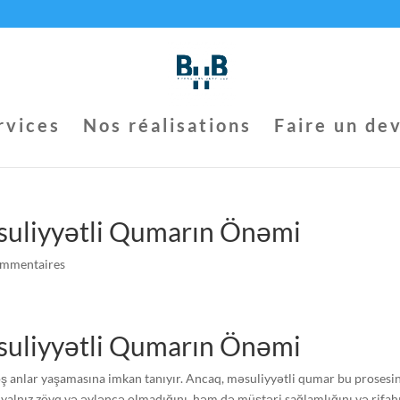
rvices
Nos réalisations
Faire un dev
suliyyətli Qumarın Önəmi
ommentaires
suliyyətli Qumarın Önəmi
xoş anlar yaşamasına imkan tanıyır. Ancaq, məsuliyyətli qumar bu prosesi
n yalnız zövq və əyləncə olmadığını, həm də müştəri sağlamlığını və rifah