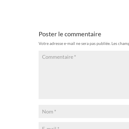
Poster le commentaire
Votre adresse e-mail ne sera pas publiée.
Les champ