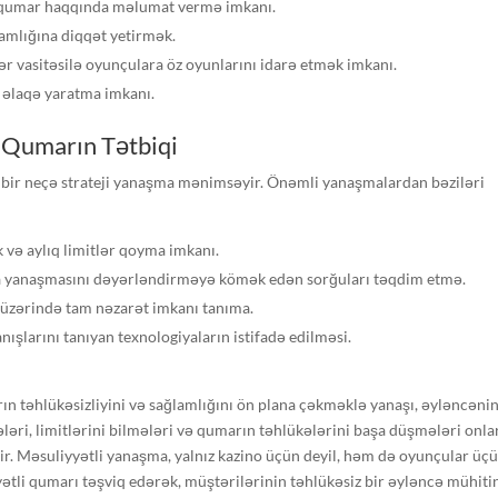
 qumar haqqında məlumat vermə imkanı.
amlığına diqqət yetirmək.
lər vasitəsilə oyunçulara öz oyunlarını idarə etmək imkanı.
əlaqə yaratma imkanı.
 Qumarın Tətbiqi
 bir neçə strateji yanaşma mənimsəyir. Önəmli yanaşmalardan bəziləri
 və aylıq limitlər qoyma imkanı.
 yanaşmasını dəyərləndirməyə kömək edən sorğuları təqdim etmə.
ı üzərində tam nəzarət imkanı tanıma.
şlarını tanıyan texnologiyaların istifadə edilməsi.
n təhlükəsizliyini və sağlamlığını ön plana çəkməklə yanaşı, əyləncəni
mələri, limitlərini bilmələri və qumarın təhlükələrini başa düşmələri onla
r. Məsuliyyətli yanaşma, yalnız kazino üçün deyil, həm də oyunçular üç
ətli qumarı təşviq edərək, müştərilərinin təhlükəsiz bir əyləncə mühit