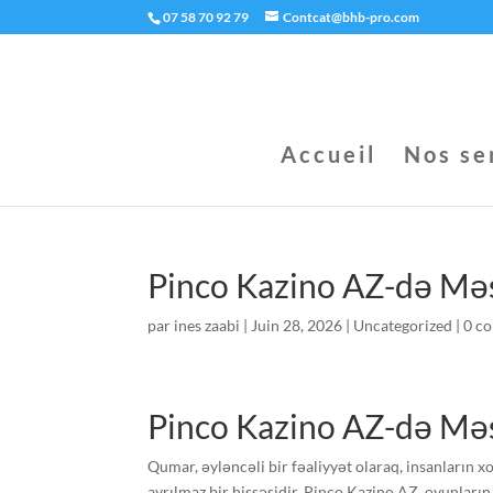
07 58 70 92 79
Contcat@bhb-pro.com
Accueil
Nos se
Pinco Kazino AZ-də Mə
par
ines zaabi
|
Juin 28, 2026
|
Uncategorized
|
0 c
Pinco Kazino AZ-də Mə
Qumar, əyləncəli bir fəaliyyət olaraq, insanların 
ayrılmaz bir hissəsidir. Pinco Kazino AZ, oyunları