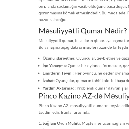
ön planda saxlamağın vacib olduğunu başa düşür. 
qorunmasına kömək etməsindədir. Bu məqalədə, P
nəzər salacağıq.
Məsuliyyətli Qumar Nədir?
Məsuliyyətli qumar, insanların qimara yanaşma tər
Bu yanaşma aşağıdakı prinsipləri özündə birləşdir
Özünü idarəetmə:
Oyunçular, qeyb etmə və qaza
İşə Yanaşma:
Qumar bir əyləncə formasıdır, qaz
Limitlərin Təyini:
Hər oyunçu, nə qədər oynamaq 
İzahat:
Oyunçular, qumarın təhlükələrini başa d
Yardım Axtarmaq:
Problemli qumar davranışları
Pinco Kazino AZ-də Məsuliy
Pinco Kazino AZ, məsuliyyətli qumarın təşviq edil
təqdim edir. Bunlar arasında:
Sağlam Oyun Mühiti:
Müştərilər üçün sağlam və