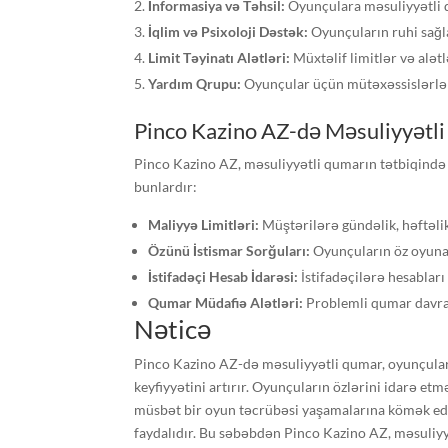
İnformasiya və Təhsil:
Oyunçulara məsuliyyətli
İqlim və Psixoloji Dəstək:
Oyunçuların ruhi sağl
Limit Təyinatı Alətləri:
Müxtəlif limitlər və alət
Yardım Qrupu:
Oyunçular üçün mütəxəssislərlə 
Pinco Kazino AZ-də Məsuliyyətli
Pinco Kazino AZ, məsuliyyətli qumarın tətbiqində
bunlardır:
Maliyyə Limitləri:
Müştərilərə gündəlik, həftəlik
Özünü İstismar Sorğuları:
Oyunçuların öz oyuna
İstifadəçi Hesab İdarəsi:
İstifadəçilərə hesablar
Qumar Müdafiə Alətləri:
Problemli qumar davranı
Nəticə
Pinco Kazino AZ-də məsuliyyətli qumar, oyunçuları
keyfiyyətini artırır. Oyunçuların özlərini idarə et
müsbət bir oyun təcrübəsi yaşamalarına kömək edi
faydalıdır. Bu səbəbdən Pinco Kazino AZ, məsuliyy