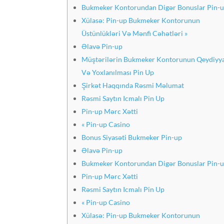
Bukmeker Kontorundan Digər Bonuslar Pin-
Xülasə: Pin-up Bukmeker Kontorunun
Üstünlükləri Və Mənfi Cəhətləri »
Əlavə Pin-up
Müştərilərin Bukmeker Kontorunun Qeydiyya
Və Yoxlanılması Pin Up
Şirkət Haqqında Rəsmi Məlumat
Rəsmi Saytın Icmalı Pin Up
Pin-up Mərc Xətti
« Pin-up Casino
Bonus Siyasəti Bukmeker Pin-up
Əlavə Pin-up
Bukmeker Kontorundan Digər Bonuslar Pin-
Pin-up Mərc Xətti
Rəsmi Saytın Icmalı Pin Up
« Pin-up Casino
Xülasə: Pin-up Bukmeker Kontorunun