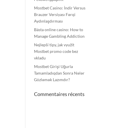
Mostbet Casino: İndir Versus
Brauzer Versiyası Fərqi
Aydınlaşdırması
Bästa online casino: How to
Manage Gambling Addiction
Nejlepší tipy, jak využít
Mostbet promo code bez
vkladu
Mostbet Girişi Uğurla
Tamamladıqdan Sonra Nələr
Gözləmək Lazımdır?
Commentaires récents