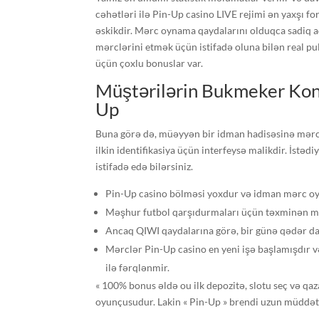
cəhətləri ilə Pin-Up casino LIVE rejimi ən yaxşı for
əskikdir. Mərc oynama qaydalarını olduqca sadiq 
mərclərini etmək üçün istifadə oluna bilən real p
üçün çoxlu bonuslar var.
Müştərilərin Bukmeker Kon
Up
Buna görə də, müəyyən bir idman hadisəsinə mərc 
ilkin identifikasiya üçün interfeysə malikdir. İstəd
istifadə edə bilərsiniz.
Pin-Up casino bölməsi yoxdur və idman mərc oyun
Məşhur futbol qarşıdurmaları üçün təxminən min
Ancaq QIWI qaydalarına görə, bir günə qədər da
Mərclər Pin-Up casino en yeni işə başlamışdır və
ilə fərqlənmir.
« 100% bonus əldə ou ilk depozitə, slotu seç və q
oyunçusudur. Lakin « Pin-Up » brendi uzun müddət