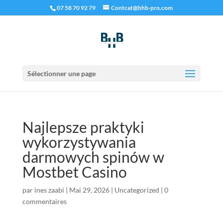
07 58 70 92 79
Contcat@bhb-pro.com
Sélectionner une page
Najlepsze praktyki
wykorzystywania
darmowych spinów w
Mostbet Casino
par
ines zaabi
|
Mai 29, 2026
|
Uncategorized
|
0
commentaires