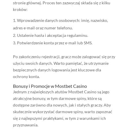
stronie głównej. Proces ten zazwyczaj składa się z kilku
kroków:
Wprowadzenie danych osobowych: imię, nazwisko,
adres e-mail oraz numer telefonu.
Ustalenie hasła i akceptacja regulaminu.
Potwierdzenie konta przez e-mail lub SMS.
Po zakończeniu rejestracji, gracz może zalogować się przy
użyciu swoich danych. Warto pamiętać, że utrzymanie
bezpiecznych danych logowania jest kluczowe dla
ochrony konta.
Bonusy i Promocje w Mostbet Casino
Jednym z największych atutów Mostbet Casino są jego
atrakcyjne bonusy, w tym darmowe spiny, które są
dostępne zarówno dla nowych, jak i stałych graczy. Aby
skutecznie wykorzystać darmowe spiny, warto zapoznać
się z najlepszymi praktykami, w tym z warunkami ich
przyznawania.