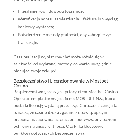
Przesłanie kopii dowodu tożsamości.
Weryfikacja adresu zamieszkania – faktura lub wyciąg
bankowy wystarczą.
Potwierdzenie metody płatności, aby zabezpieczyć
transakcje.
Czas realizacji wypłat również może różnić się w
zależności od wybranej metody, co warto uwzględnić
planując swoje zakupy!
Bezpieczeństwo i Licencjonowanie w Mostbet
Casino
Bezpieczeństwo graczy jest priorytetem Mostbet Casino.
Operatorem platformy jest firma MOSTBET N.V., która
posiada licencję wydaną przez rząd Curacao. Licencja ta
oznacza, że casino działa zgodnie z obowiązującymi
przepisami, zapewniając graczom podwyższony poziom
ochrony i transparentności. Oto kilka kluczowych
punktów dotyczących bezpieczeństwa: