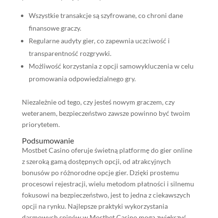
Wszystkie transakcje są szyfrowane, co chroni dane
finansowe graczy.
Regularne audyty gier, co zapewnia uczciwość i
transparentność rozgrywki.
Możliwość korzystania z opcji samowykluczenia w celu
promowania odpowiedzialnego gry.
Niezależnie od tego, czy jesteś nowym graczem, czy
weteranem, bezpieczeństwo zawsze powinno być twoim
priorytetem.
Podsumowanie
Mostbet Casino oferuje świetną platformę do gier online
z szeroką gamą dostępnych opcji, od atrakcyjnych
bonusów po różnorodne opcje gier. Dzięki prostemu
procesowi rejestracji, wielu metodom płatności i silnemu
fokusowi na bezpieczeństwo, jest to jedna z ciekawszych
opcji na rynku. Najlepsze praktyki wykorzystania
darmowych spinów w Mostbet Casino mogą zwiększyć