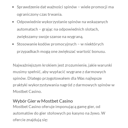
Sprawdzenie dat ważności spinów – wiele promocji ma
ograniczony czas trwania.
Odpowiednie wykorzystanie spinów na wskazanych
automatach – grając na odpowiednich slotach,
zwiększamy swoje szanse na wygraną.
Stosowanie kodów promocyjnych – w niektórych
przypadkach mogą one zwiększać wartość bonusu.
Najważniejszym krokiem jest zrozumienie, jakie warunki
musimy spełnić, aby wypłacić wygrane z darmowych
spinów. Dlatego przygotowałem dla Was najlepsze
praktyki wykorzystywania nagród z darmowych spinów w
Mostbet Casino.
Wybór Gier w Mostbet Casino
Mostbet Casino oferuje imponującą gamę gier, od
automatów do gier stołowych po kasyno na żywo. W
ofercie znajdują się: