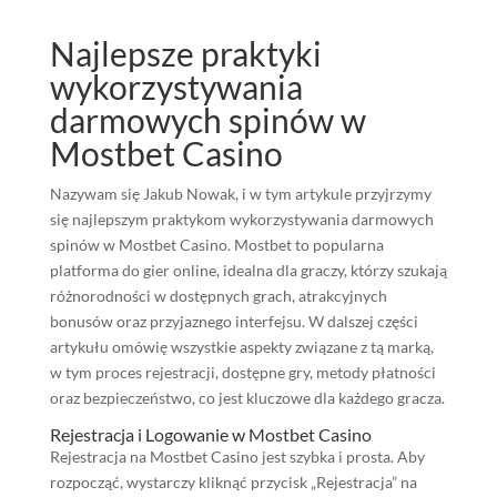
Najlepsze praktyki
wykorzystywania
darmowych spinów w
Mostbet Casino
Nazywam się Jakub Nowak, i w tym artykule przyjrzymy
się najlepszym praktykom wykorzystywania darmowych
spinów w Mostbet Casino. Mostbet to popularna
platforma do gier online, idealna dla graczy, którzy szukają
różnorodności w dostępnych grach, atrakcyjnych
bonusów oraz przyjaznego interfejsu. W dalszej części
artykułu omówię wszystkie aspekty związane z tą marką,
w tym proces rejestracji, dostępne gry, metody płatności
oraz bezpieczeństwo, co jest kluczowe dla każdego gracza.
Rejestracja i Logowanie w Mostbet Casino
Rejestracja na Mostbet Casino jest szybka i prosta. Aby
rozpocząć, wystarczy kliknąć przycisk „Rejestracja” na