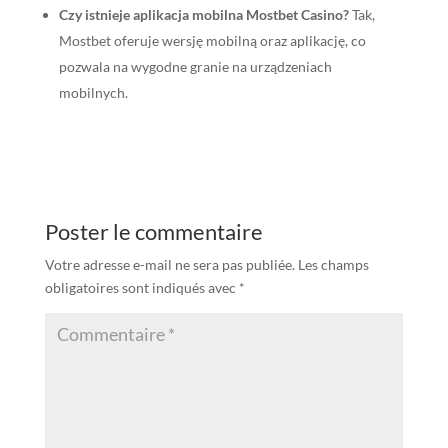
Czy istnieje aplikacja mobilna Mostbet Casino?
Tak,
Mostbet oferuje wersję mobilną oraz aplikację, co
pozwala na wygodne granie na urządzeniach
mobilnych.
Poster le commentaire
Votre adresse e-mail ne sera pas publiée.
Les champs
obligatoires sont indiqués avec
*