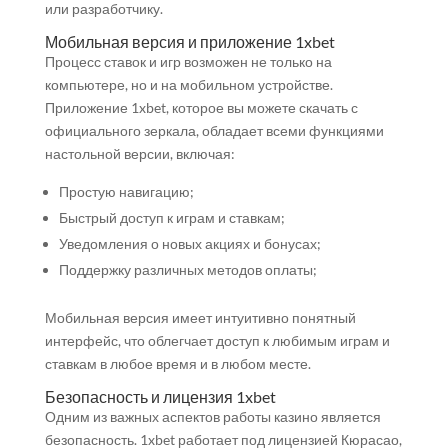
или разработчику.
Мобильная версия и приложение 1xbet
Процесс ставок и игр возможен не только на
компьютере, но и на мобильном устройстве.
Приложение 1xbet, которое вы можете скачать с
официального зеркала, обладает всеми функциями
настольной версии, включая:
Простую навигацию;
Быстрый доступ к играм и ставкам;
Уведомления о новых акциях и бонусах;
Поддержку различных методов оплаты;
Мобильная версия имеет интуитивно понятный
интерфейс, что облегчает доступ к любимым играм и
ставкам в любое время и в любом месте.
Безопасность и лицензия 1xbet
Одним из важных аспектов работы казино является
безопасность. 1xbet работает под лицензией Кюрасао,