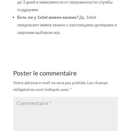
до 3 дней в зависимости от загруженности службы
поддержки.
Есть ли у 1xbet живое казино?
Да, 1xbet
предлагает живое казино с настоящими дилерами и
широким выбором игр.
Poster le commentaire
Votre adresse e-mail ne sera pas publiée.
Les champs
obligatoires sont indiqués avec
*