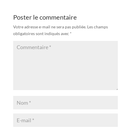
Poster le commentaire
Votre adresse e-mail ne sera pas publiée.
Les champs
obligatoires sont indiqués avec
*