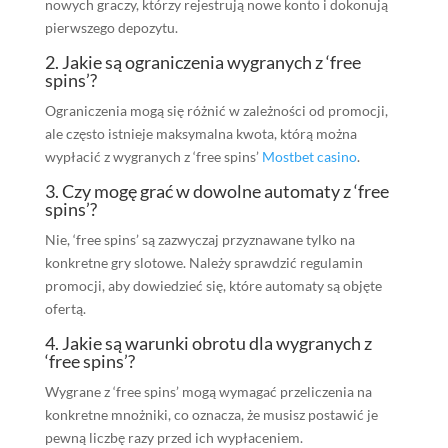
nowych graczy, którzy rejestrują nowe konto i dokonują
pierwszego depozytu.
2. Jakie są ograniczenia wygranych z ‘free
spins’?
Ograniczenia mogą się różnić w zależności od promocji,
ale często istnieje maksymalna kwota, którą można
wypłacić z wygranych z ‘free spins’
Mostbet casino
.
3. Czy mogę grać w dowolne automaty z ‘free
spins’?
Nie, ‘free spins’ są zazwyczaj przyznawane tylko na
konkretne gry slotowe. Należy sprawdzić regulamin
promocji, aby dowiedzieć się, które automaty są objęte
ofertą.
4. Jakie są warunki obrotu dla wygranych z
‘free spins’?
Wygrane z ‘free spins’ mogą wymagać przeliczenia na
konkretne mnożniki, co oznacza, że musisz postawić je
pewną liczbę razy przed ich wypłaceniem.