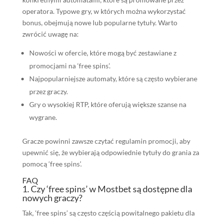
operatora. Typowe gry, w których można wykorzystać
bonus, obejmują nowe lub popularne tytuły. Warto
zwrócić uwagę na:
Nowości w ofercie, które mogą być zestawiane z
promocjami na ‘free spins’.
Najpopularniejsze automaty, które są często wybierane
przez graczy.
Gry o wysokiej RTP, które oferują większe szanse na
wygrane.
Gracze powinni zawsze czytać regulamin promocji, aby
upewnić się, że wybierają odpowiednie tytuły do grania za
pomocą ‘free spins’.
FAQ
1. Czy ‘free spins’ w Mostbet są dostępne dla
nowych graczy?
Tak, ‘free spins’ są często częścią powitalnego pakietu dla