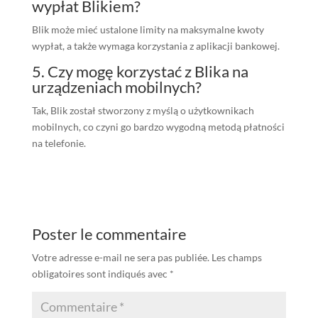
wypłat Blikiem?
Blik może mieć ustalone limity na maksymalne kwoty
wypłat, a także wymaga korzystania z aplikacji bankowej.
5. Czy mogę korzystać z Blika na
urządzeniach mobilnych?
Tak, Blik został stworzony z myślą o użytkownikach
mobilnych, co czyni go bardzo wygodną metodą płatności
na telefonie.
Poster le commentaire
Votre adresse e-mail ne sera pas publiée.
Les champs
obligatoires sont indiqués avec
*