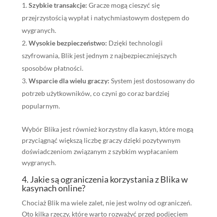
Szybkie transakcje:
Gracze mogą cieszyć się
przejrzystością wypłat i natychmiastowym dostępem do
wygranych.
Wysokie bezpieczeństwo:
Dzięki technologii
szyfrowania, Blik jest jednym z najbezpieczniejszych
sposobów płatności.
Wsparcie dla wielu graczy:
System jest dostosowany do
potrzeb użytkowników, co czyni go coraz bardziej
popularnym.
Wybór Blika jest również korzystny dla kasyn, które mogą
przyciągnąć większą liczbę graczy dzięki pozytywnym
doświadczeniom związanym z szybkim wypłacaniem
wygranych.
4. Jakie są ograniczenia korzystania z Blika w
kasynach online?
Chociaż Blik ma wiele zalet, nie jest wolny od ograniczeń.
Oto kilka rzeczy, które warto rozważyć przed podjęciem