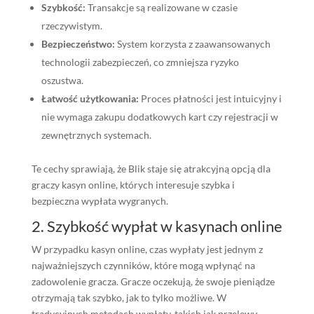
Szybkość:
Transakcje są realizowane w czasie
rzeczywistym.
Bezpieczeństwo:
System korzysta z zaawansowanych
technologii zabezpieczeń, co zmniejsza ryzyko
oszustwa.
Łatwość użytkowania:
Proces płatności jest intuicyjny i
nie wymaga zakupu dodatkowych kart czy rejestracji w
zewnętrznych systemach.
Te cechy sprawiają, że Blik staje się atrakcyjną opcją dla
graczy kasyn online, których interesuje szybka i
bezpieczna wypłata wygranych.
2. Szybkość wypłat w kasynach online
W przypadku kasyn online, czas wypłaty jest jednym z
najważniejszych czynników, które mogą wpłynąć na
zadowolenie gracza. Gracze oczekują, że swoje pieniądze
otrzymają tak szybko, jak to tylko możliwe. W
tradycyjnych metodach wypłaty, takich jak przelewy