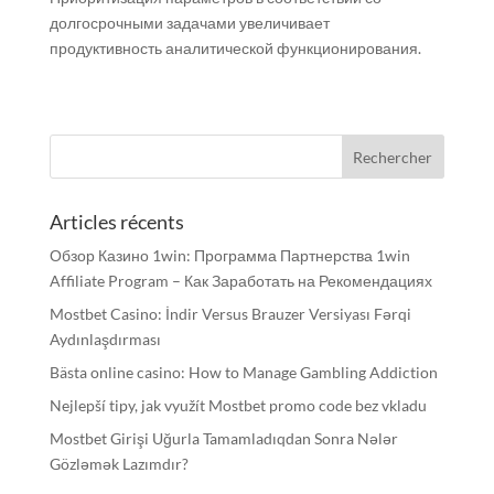
долгосрочными задачами увеличивает
продуктивность аналитической функционирования.
Articles récents
Обзор Казино 1win: Программа Партнерства 1win
Affiliate Program – Как Заработать на Рекомендациях
Mostbet Casino: İndir Versus Brauzer Versiyası Fərqi
Aydınlaşdırması
Bästa online casino: How to Manage Gambling Addiction
Nejlepší tipy, jak využít Mostbet promo code bez vkladu
Mostbet Girişi Uğurla Tamamladıqdan Sonra Nələr
Gözləmək Lazımdır?