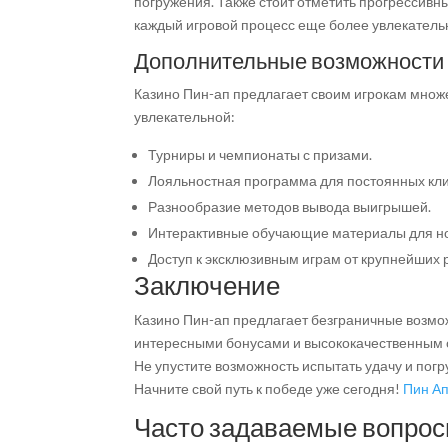
погружения. Также стоит отметить прогрессив
каждый игровой процесс еще более увлекатель
Дополнительные возможности 
Казино Пин-ап предлагает своим игрокам множ
увлекательной:
Турниры и чемпионаты с призами.
Лояльностная программа для постоянных кли
Разнообразие методов вывода выигрышей.
Интерактивные обучающие материалы для но
Доступ к эксклюзивным играм от крупнейших 
Заключение
Казино Пин-ап предлагает безграничные возмож
интересными бонусами и высококачественным об
Не упустите возможность испытать удачу и пог
Начните свой путь к победе уже сегодня!
Пин Ап
Часто задаваемые вопро