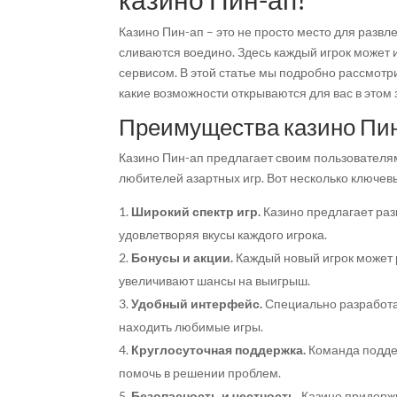
Казино Пин-ап – это не просто место для развл
сливаются воедино. Здесь каждый игрок может
сервисом. В этой статье мы подробно рассмотри
какие возможности открываются для вас в это
Преимущества казино Пи
Казино Пин-ап предлагает своим пользователя
любителей азартных игр. Вот несколько ключев
Широкий спектр игр.
Казино предлагает раз
удовлетворяя вкусы каждого игрока.
Бонусы и акции.
Каждый новый игрок может 
увеличивают шансы на выигрыш.
Удобный интерфейс.
Специально разработа
находить любимые игры.
Круглосуточная поддержка.
Команда поддер
помочь в решении проблем.
Безопасность и честность.
Казино придержи