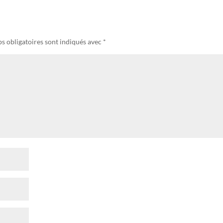
s obligatoires sont indiqués avec
*