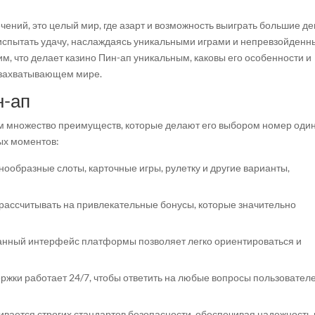
ечений, это целый мир, где азарт и возможность выиграть большие де
 испытать удачу, наслаждаясь уникальными играми и непревзойден
м, что делает казино Пин-ап уникальным, каковы его особенности и
м захватывающем мире.
н-ап
м множество преимуществ, которые делают его выбором номер оди
ых моментов:
нообразные слоты, карточные игры, рулетку и другие варианты,
рассчитывать на привлекательные бонусы, которые значительно
нный интерфейс платформы позволяет легко ориентироваться и
жки работает 24/7, чтобы ответить на любые вопросы пользователе
вается строгих стандартов безопасности, обеспечивая надежность 