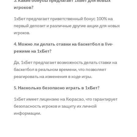
3. Какие бонусы предлагает 1хБет для новых
игроков?
1хБет предлагает приветственный бонус 100% на
первый депозит и различные другие акции для новых
игроков.
4. Можно ли делать ставки на баскетбол в live-
режиме на 1хБет?
Да, 1хБет предлагает возможность делать ставки на
баскетбол в реальном времени, что позволяет
реагировать на изменения в ходе игры.
5. Насколько безопасно играть в 1хБет?
1хБет имеет лицензию на Кюрасао, что гарантирует
безопасность игроков и защиту их личной
информации.