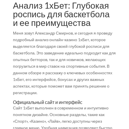
Анализ 1хБет: Глубокая
роспись для баскетбола
и ее преимущества
Меня зовут Александр Смирнов, и сегодня я проведу
подробный анализ онлайн-казино 1хБет, которое
выделяется благодаря своей глубокой росписи для
баскетбола. Это заведение идеально подходит как для
опытных бетторов, так и для новичков, желающих
погрузиться в мир ставок на спортивные события. В
данном обзоре я расскажу о ключевых особенностях
1хБет, его интерфейсе, бонусах и других важных
аспектах, которые поможет вам принять решение о
регистрации.
Официальный сайт и интерфейс
Сайт 1хБет выполнен в современном и интуитивно
понятном дизайне. Основные разделы, такие как
«Спорт», «Казино», «Лайв», легко доступны через
главное меню. Удобная навигация позволяет быстро