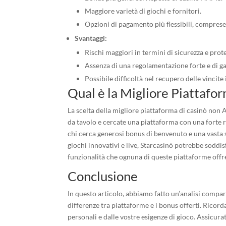
Maggiore varietà di giochi e fornitori.
Opzioni di pagamento più flessibili, comprese 
Svantaggi:
Rischi maggiori in termini di sicurezza e prot
Assenza di una regolamentazione forte e di gar
Possibile difficoltà nel recupero delle vincite
Qual è la Migliore Piattaf
La scelta della migliore piattaforma di casinò non 
da tavolo e cercate una piattaforma con una forte 
chi cerca generosi bonus di benvenuto e una vasta sc
giochi innovativi e live, Starcasinò potrebbe soddis
funzionalità che ognuna di queste piattaforme offre
Conclusione
In questo articolo, abbiamo fatto un’analisi compar
differenze tra piattaforme e i bonus offerti. Ricord
personali e dalle vostre esigenze di gioco. Assicurat