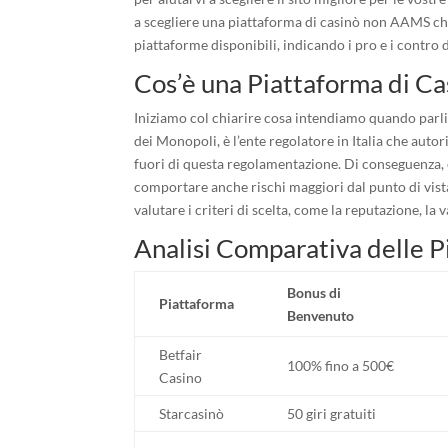
a scegliere una piattaforma di casinò non AAMS che
piattaforme disponibili, indicando i pro e i contro 
Cos’è una Piattaforma di 
Iniziamo col chiarire cosa intendiamo quando parl
dei Monopoli, è l’ente regolatore in Italia che aut
fuori di questa regolamentazione. Di conseguenza, o
comportare anche rischi maggiori dal punto di vista
valutare i criteri di scelta, come la reputazione, la 
Analisi Comparativa delle 
Bonus di
Piattaforma
Benvenuto
Betfair
100% fino a 500€
Casino
Starcasinò
50 giri gratuiti