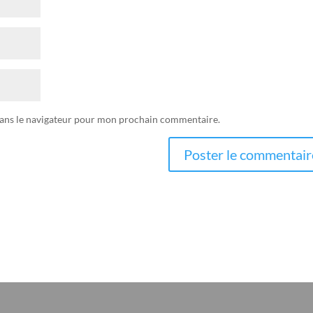
dans le navigateur pour mon prochain commentaire.