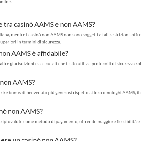
online.
nze tra casinò AAMS e non AAMS?
ana, mentre i casinò non AAMS non sono soggetti a tali restrizioni, off
uperiori in termini di sicurezza.
non AAMS è affidabile?
altre giurisdizioni e assicurati che il sito utilizzi protocolli di sicurezza r
nò non AAMS?
rire bonus di benvenuto più generosi rispetto ai loro omologhi AAMS, il
sinò non AAMS?
riptovalute come metodo di pagamento, offrendo maggiore flessibilità e
liere un casinò non AAMS?