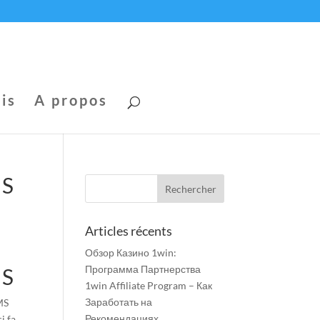
is
A propos
MS
Articles récents
Обзор Казино 1win:
Программа Партнерства
MS
1win Affiliate Program – Как
Заработать на
MS
Рекомендациях
i fa