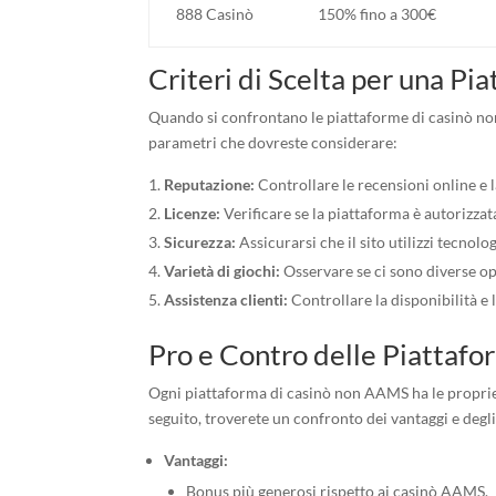
888 Casinò
150% fino a 300€
Criteri di Scelta per una P
Quando si confrontano le piattaforme di casinò non
parametri che dovreste considerare:
Reputazione:
Controllare le recensioni online e l
Licenze:
Verificare se la piattaforma è autorizzata 
Sicurezza:
Assicurarsi che il sito utilizzi tecnolog
Varietà di giochi:
Osservare se ci sono diverse opz
Assistenza clienti:
Controllare la disponibilità e l
Pro e Contro delle Piattaf
Ogni piattaforma di casinò non AAMS ha le proprie 
seguito, troverete un confronto dei vantaggi e degl
Vantaggi:
Bonus più generosi rispetto ai casinò AAMS.