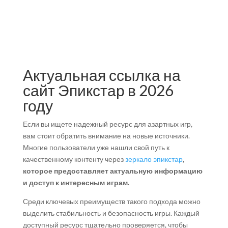
Актуальная ссылка на
сайт Эпикстар в 2026
году
Если вы ищете надежный ресурс для азартных игр,
вам стоит обратить внимание на новые источники.
Многие пользователи уже нашли свой путь к
качественному контенту через
зеркало эпикстар
,
которое предоставляет актуальную информацию
и доступ к интересным играм.
Среди ключевых преимуществ такого подхода можно
выделить стабильность и безопасность игры. Каждый
доступный ресурс тщательно проверяется, чтобы