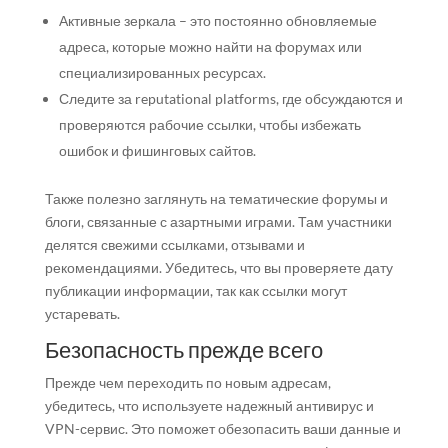
Активные зеркала – это постоянно обновляемые
адреса, которые можно найти на форумах или
специализированных ресурсах.
Следите за reputational platforms, где обсуждаются и
проверяются рабочие ссылки, чтобы избежать
ошибок и фишинговых сайтов.
Также полезно заглянуть на тематические форумы и
блоги, связанные с азартными играми. Там участники
делятся свежими ссылками, отзывами и
рекомендациями. Убедитесь, что вы проверяете дату
публикации информации, так как ссылки могут
устаревать.
Безопасность прежде всего
Прежде чем переходить по новым адресам,
убедитесь, что используете надежный антивирус и
VPN-сервис. Это поможет обезопасить ваши данные и