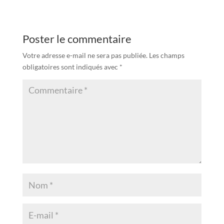
Poster le commentaire
Votre adresse e-mail ne sera pas publiée.
Les champs
obligatoires sont indiqués avec
*