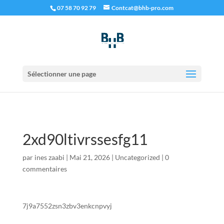
07 58 70 92 79
Contcat@bhb-pro.com
Sélectionner une page
2xd90ltivrssesfg11
par
ines zaabi
|
Mai 21, 2026
|
Uncategorized
|
0
commentaires
7j9a7552zsn3zbv3enkcnpvyj