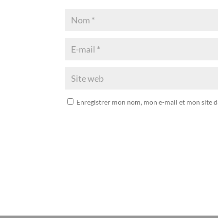
Enregistrer mon nom, mon e-mail et mon site 