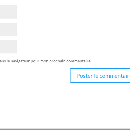
dans le navigateur pour mon prochain commentaire.