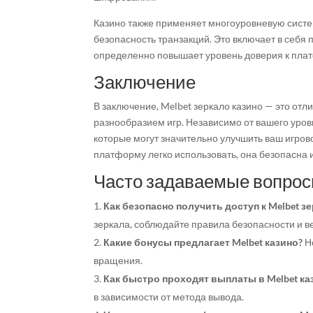
Казино также применяет многоуровневую систе
безопасность транзакций. Это включает в себя
определенно повышает уровень доверия к пла
Заключение
В заключение, Melbet зеркало казино — это отл
разнообразием игр. Независимо от вашего уровн
которые могут значительно улучшить ваш игрово
платформу легко использовать, она безопасна и O
Часто задаваемые вопро
Как безопасно получить доступ к Melbet з
зеркала, соблюдайте правила безопасности и 
Какие бонусы предлагает Melbet казино?
Но
вращения.
Как быстро проходят выплаты в Melbet ка
в зависимости от метода вывода.