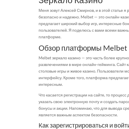
Меня зовут Алексей Смирнов, и в этой статье я р
безопасно и надежно. Melbet — это онлайн-казин
предлагает широкий выбор игр, интересные бон
пользователей. Я поделюсь с вами всеми важны
платформе.
Обзор платформы Melbet
Melbet зеркало казино — это часть более круп
развлечениями в мире онлайн-гейминга. Сайт 
столовые игры и живое казино. Пользователи мо
интерфейсу. Кроме того, платформа предлагает
интересным.
Что касается регистрации на сайте, то процесс
указать свою электронную почту и создать паро
бонусы и акции. Напоминаю, что для вывода ср
является важным аспектом безопасности.
Как зарегистрироваться и войт