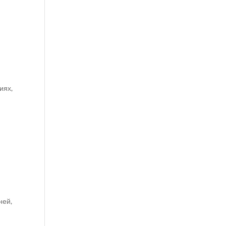
ь
иях,
ней,