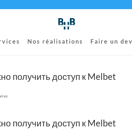
rvices
Nos réalisations
Faire un dev
но получить доступ к Melbet
ires
но получить доступ к Melbet