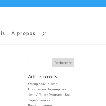
is
A propos
Articles récents
Обзор Казино 1win:
Программа Партнерства
1win Affiliate Program – Как
Заработать на
Рекомендациях