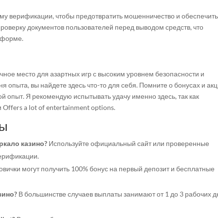
му верификации, чтобы предотвратить мошенничество и обеспечит
 проверку документов пользователей перед выводом средств, что
тформе.
ичное место для азартных игр с высоким уровнем безопасности и
я опыта, вы найдете здесь что-то для себя. Помните о бонусах и акц
й опыт. Я рекомендую испытывать удачу именно здесь, так как
ffers a lot of entertainment options.
сы
еркало казино?
Используйте официальный сайт или проверенные
верификации.
вички могут получить 100% бонус на первый депозит и бесплатные
зино?
В большинстве случаев выплаты занимают от 1 до 3 рабочих д